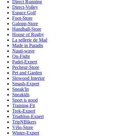
Direct Running
Direct-Volley
Espace Golf
Foot-Store
Galopp-Store
Handball-Store
House of Rugby
La sellerie de Maé
Made in Paradis
Nauti-wave
On-Fight
Padel-Expert
Pecheur-Store
Pet and Garden
Slowood Interior
Smash-Expert
Sneak'In
Sneakids
Sport is good
Training-Fit
Trek-Expert
Triathlon-Expert
TripNBikers
Vélo-Store
Winter-Expert