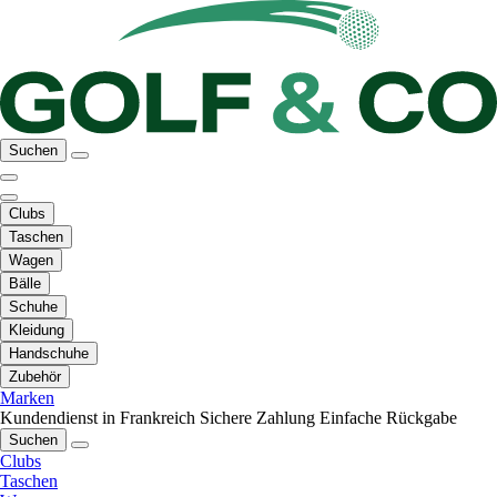
Suchen
Clubs
Taschen
Wagen
Bälle
Schuhe
Kleidung
Handschuhe
Zubehör
Marken
Kundendienst in Frankreich
Sichere Zahlung
Einfache Rückgabe
Suchen
Clubs
Taschen