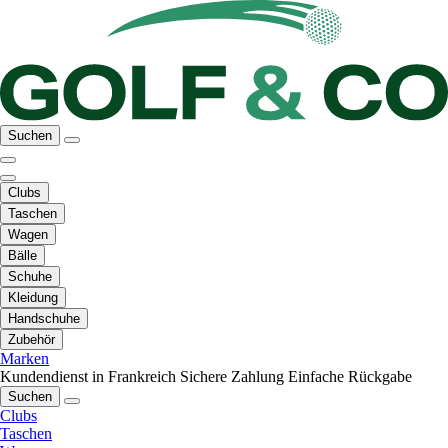
Suchen
Clubs
Taschen
Wagen
Bälle
Schuhe
Kleidung
Handschuhe
Zubehör
Marken
Kundendienst in Frankreich
Sichere Zahlung
Einfache Rückgabe
Suchen
Clubs
Taschen