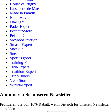
House of Rugby
La sellerie de Maé
Made in Paradis
Nauti-wave
On-Fight
Padel-Expert
Pecheur-Store
Pet and Garden
Slowood Interior
Smash-Expert
Sneak'In
Sneakids
Sport is good
Training-Fit
Trek-Expert
Triathlon-Expert
TripNBikers
Vélo-Store
Winter-Expert
Abonnieren Sie unseren Newsletter
Profitieren Sie von 10% Rabatt, wenn Sie sich für unseren Newsletter
anmelden