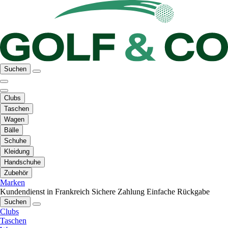
Suchen
Clubs
Taschen
Wagen
Bälle
Schuhe
Kleidung
Handschuhe
Zubehör
Marken
Kundendienst in Frankreich
Sichere Zahlung
Einfache Rückgabe
Suchen
Clubs
Taschen