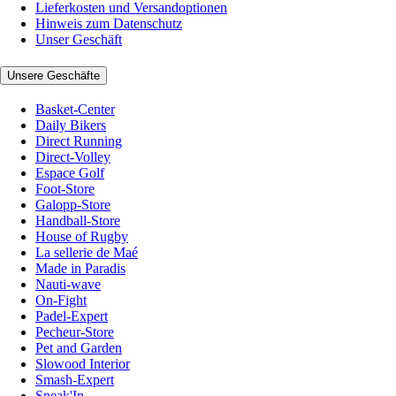
Lieferkosten und Versandoptionen
Hinweis zum Datenschutz
Unser Geschäft
Unsere Geschäfte
Basket-Center
Daily Bikers
Direct Running
Direct-Volley
Espace Golf
Foot-Store
Galopp-Store
Handball-Store
House of Rugby
La sellerie de Maé
Made in Paradis
Nauti-wave
On-Fight
Padel-Expert
Pecheur-Store
Pet and Garden
Slowood Interior
Smash-Expert
Sneak'In