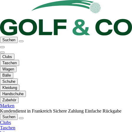
Suchen
Clubs
Taschen
Wagen
Bälle
Schuhe
Kleidung
Handschuhe
Zubehör
Marken
Kundendienst in Frankreich
Sichere Zahlung
Einfache Rückgabe
Suchen
Clubs
Taschen