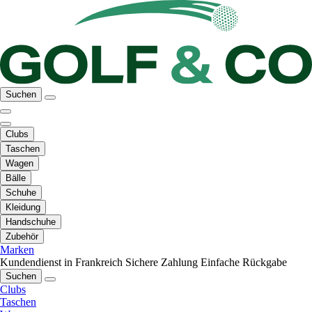
Suchen
Clubs
Taschen
Wagen
Bälle
Schuhe
Kleidung
Handschuhe
Zubehör
Marken
Kundendienst in Frankreich
Sichere Zahlung
Einfache Rückgabe
Suchen
Clubs
Taschen