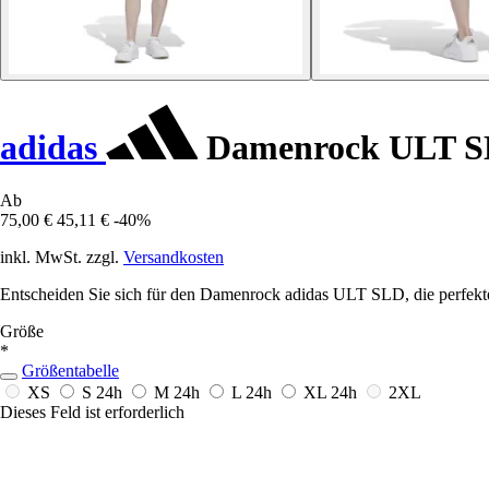
adidas
Damenrock ULT 
Ab
75,00 €
45,11 €
-40%
inkl. MwSt. zzgl.
Versandkosten
Entscheiden Sie sich für den Damenrock adidas ULT SLD, die perfekt
Größe
*
Größentabelle
XS
S
24h
M
24h
L
24h
XL
24h
2XL
Dieses Feld ist erforderlich