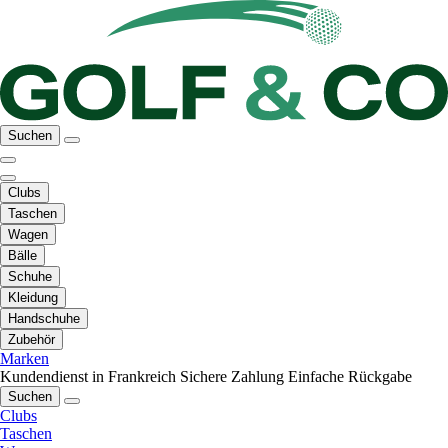
Suchen
Clubs
Taschen
Wagen
Bälle
Schuhe
Kleidung
Handschuhe
Zubehör
Marken
Kundendienst in Frankreich
Sichere Zahlung
Einfache Rückgabe
Suchen
Clubs
Taschen