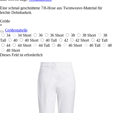
Eine schmal geschnittene 7/8-Hose aus Twistweave-Material für
leichte Dehnbarkeit.
Größe
*
Größentabelle
34
34 Short
36
36 Short
38
38 Short
38
Tall
40
40 Short
40 Tall
42
42 Short
42 Tall
44
44 Short
44 Tall
46
46 Short
46 Tall
48
48 Short
Dieses Feld ist erforderlich