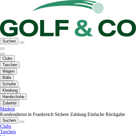
Suchen
Clubs
Taschen
Wagen
Bälle
Schuhe
Kleidung
Handschuhe
Zubehör
Marken
Kundendienst in Frankreich
Sichere Zahlung
Einfache Rückgabe
Suchen
Clubs
Taschen