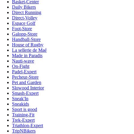
Basket-Center
Daily Bikers
Direct Running
Direct-Volley
Espace Golf
Foot-Store
Galopp-Store
Handball-Store
House of Rugby
La sellerie de Maé
Made in Paradis
Nauti-wave
On-Fight
Padel-Expert
Pecheur-Store
Pet and Garden
Slowood Interior
Smash-Expert
Sneak'In
Sneakids
Sport is good
Training-Fit
Trek-Expert
Triathlon-Expert
TripNBikers