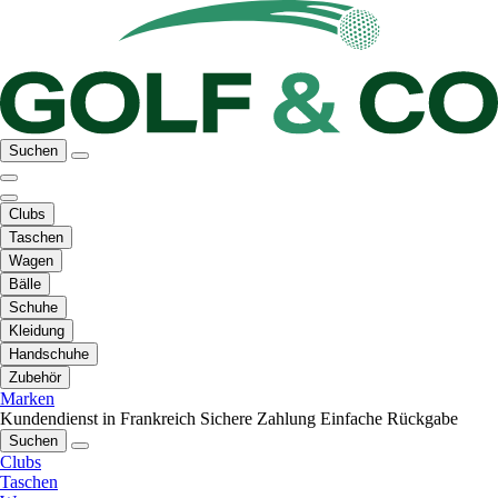
Suchen
Clubs
Taschen
Wagen
Bälle
Schuhe
Kleidung
Handschuhe
Zubehör
Marken
Kundendienst in Frankreich
Sichere Zahlung
Einfache Rückgabe
Suchen
Clubs
Taschen