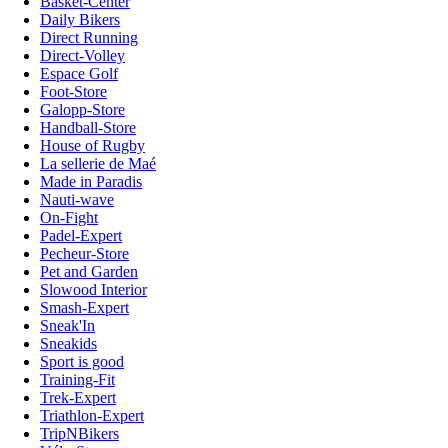
Basket-Center
Daily Bikers
Direct Running
Direct-Volley
Espace Golf
Foot-Store
Galopp-Store
Handball-Store
House of Rugby
La sellerie de Maé
Made in Paradis
Nauti-wave
On-Fight
Padel-Expert
Pecheur-Store
Pet and Garden
Slowood Interior
Smash-Expert
Sneak'In
Sneakids
Sport is good
Training-Fit
Trek-Expert
Triathlon-Expert
TripNBikers