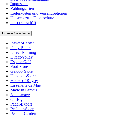
Impressum
Zahlungsarten
Lieferkosten und Versandoptionen
Hinweis zum Datenschutz
Unser Geschäft
Unsere Geschäfte
Basket-Center
Daily Bikers
Direct Running
Direct-Volley
Espace Golf
Foot-Store
Galopp-Store
Handball-Store
House of Rugby
La sellerie de Maé
Made in Paradis
Nauti-wave
On-Fight
Padel-Expert
Pecheur-Store
Pet and Garden