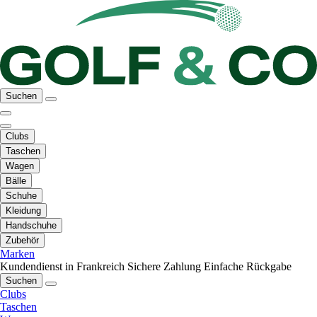
Suchen
Clubs
Taschen
Wagen
Bälle
Schuhe
Kleidung
Handschuhe
Zubehör
Marken
Kundendienst in Frankreich
Sichere Zahlung
Einfache Rückgabe
Suchen
Clubs
Taschen