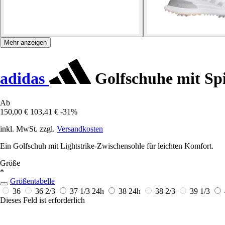
Mehr anzeigen
adidas
Golfschuhe mit S
Ab
150,00 €
103,41 €
-31%
inkl. MwSt. zzgl.
Versandkosten
Ein Golfschuh mit Lightstrike-Zwischensohle für leichten Komfort.
Größe
*
Größentabelle
36
36 2/3
37 1/3
24h
38
24h
38 2/3
39 1/3
Dieses Feld ist erforderlich