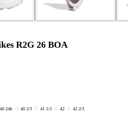
pikes R2G 26 BOA
40
24h
40 2/3
41 1/3
42
42 2/3