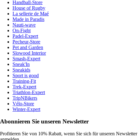
Handball-Store
House of Rugby
La sellerie de Maé
Made in Paradis
Nauti-wave
On-Fight
Padel-Expert
Pecheur-Store
Pet and Garden
Slowood Interior
Smash-Expert
Sneak'In
Sneakids
Sport is good
Training-Fit
Trek-Expert
Triathlon-Expert
TripNBikers
Vélo-Store
Winter-Expert
Abonnieren Sie unseren Newsletter
Profitieren Sie von 10% Rabatt, wenn Sie sich für unseren Newsletter
anmelden