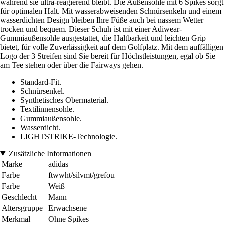
während sie ultra-reagierend bleibt. Die Außensohle mit 6 Spikes sorgt
für optimalen Halt. Mit wasserabweisenden Schnürsenkeln und einem
wasserdichten Design bleiben Ihre Füße auch bei nassem Wetter
trocken und bequem. Dieser Schuh ist mit einer Adiwear-
Gummiaußensohle ausgestattet, die Haltbarkeit und leichten Grip
bietet, für volle Zuverlässigkeit auf dem Golfplatz. Mit dem auffälligen
Logo der 3 Streifen sind Sie bereit für Höchstleistungen, egal ob Sie
am Tee stehen oder über die Fairways gehen.
Standard-Fit.
Schnürsenkel.
Synthetisches Obermaterial.
Textilinnensohle.
Gummiaußensohle.
Wasserdicht.
LIGHTSTRIKE-Technologie.
Zusätzliche Informationen
Marke
adidas
Farbe
ftwwht/silvmt/grefou
Farbe
Weiß
Geschlecht
Mann
Altersgruppe
Erwachsene
Merkmal
Ohne Spikes