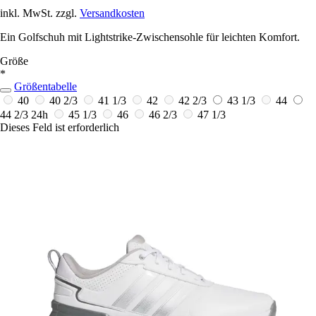
inkl. MwSt. zzgl.
Versandkosten
Ein Golfschuh mit Lightstrike-Zwischensohle für leichten Komfort.
Größe
*
Größentabelle
40
40 2/3
41 1/3
42
42 2/3
43 1/3
44
44 2/3
24h
45 1/3
46
46 2/3
47 1/3
Dieses Feld ist erforderlich