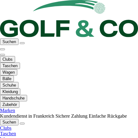
Suchen
Clubs
Taschen
Wagen
Bälle
Schuhe
Kleidung
Handschuhe
Zubehör
Marken
Kundendienst in Frankreich
Sichere Zahlung
Einfache Rückgabe
Suchen
Clubs
Taschen