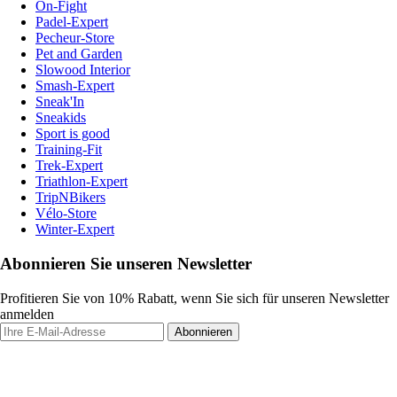
On-Fight
Padel-Expert
Pecheur-Store
Pet and Garden
Slowood Interior
Smash-Expert
Sneak'In
Sneakids
Sport is good
Training-Fit
Trek-Expert
Triathlon-Expert
TripNBikers
Vélo-Store
Winter-Expert
Abonnieren Sie unseren Newsletter
Profitieren Sie von 10% Rabatt, wenn Sie sich für unseren Newsletter
anmelden
Abonnieren