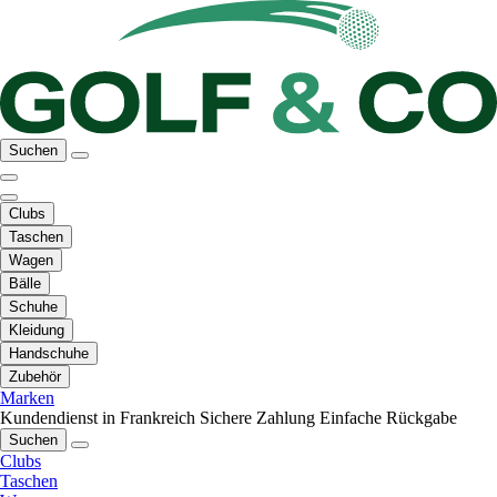
Suchen
Clubs
Taschen
Wagen
Bälle
Schuhe
Kleidung
Handschuhe
Zubehör
Marken
Kundendienst in Frankreich
Sichere Zahlung
Einfache Rückgabe
Suchen
Clubs
Taschen