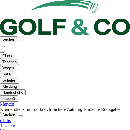
Suchen
Clubs
Taschen
Wagen
Bälle
Schuhe
Kleidung
Handschuhe
Zubehör
Marken
Kundendienst in Frankreich
Sichere Zahlung
Einfache Rückgabe
Suchen
Clubs
Taschen