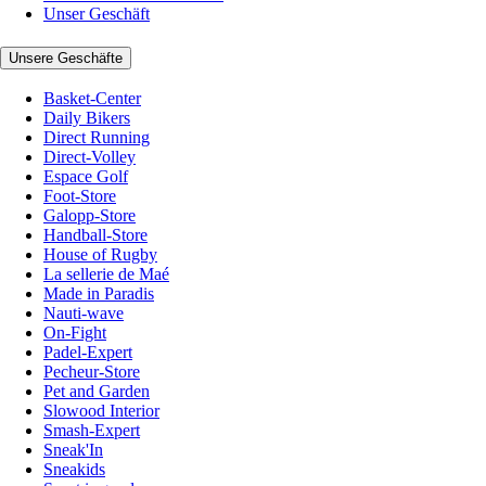
Unser Geschäft
Unsere Geschäfte
Basket-Center
Daily Bikers
Direct Running
Direct-Volley
Espace Golf
Foot-Store
Galopp-Store
Handball-Store
House of Rugby
La sellerie de Maé
Made in Paradis
Nauti-wave
On-Fight
Padel-Expert
Pecheur-Store
Pet and Garden
Slowood Interior
Smash-Expert
Sneak'In
Sneakids