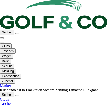
Suchen
Clubs
Taschen
Wagen
Bälle
Schuhe
Kleidung
Handschuhe
Zubehör
Marken
Kundendienst in Frankreich
Sichere Zahlung
Einfache Rückgabe
Suchen
Clubs
Taschen