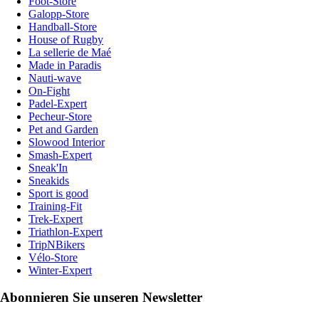
Foot-Store
Galopp-Store
Handball-Store
House of Rugby
La sellerie de Maé
Made in Paradis
Nauti-wave
On-Fight
Padel-Expert
Pecheur-Store
Pet and Garden
Slowood Interior
Smash-Expert
Sneak'In
Sneakids
Sport is good
Training-Fit
Trek-Expert
Triathlon-Expert
TripNBikers
Vélo-Store
Winter-Expert
Abonnieren Sie unseren Newsletter