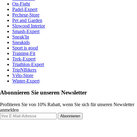
On-Fight
Padel-Expert
Pecheur-Store
Pet and Garden
Slowood Interior
Smash-Expert
Sneak'In
Sneakids
Sport is good
Training-Fit
Trek-Expert
Triathlon-Expert
TripNBikers
Vélo-Store
Winter-Expert
Abonnieren Sie unseren Newsletter
Profitieren Sie von 10% Rabatt, wenn Sie sich für unseren Newsletter
anmelden
Abonnieren