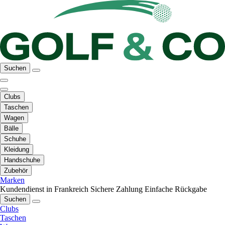
Suchen
Clubs
Taschen
Wagen
Bälle
Schuhe
Kleidung
Handschuhe
Zubehör
Marken
Kundendienst in Frankreich
Sichere Zahlung
Einfache Rückgabe
Suchen
Clubs
Taschen