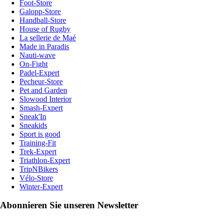
Foot-Store
Galopp-Store
Handball-Store
House of Rugby
La sellerie de Maé
Made in Paradis
Nauti-wave
On-Fight
Padel-Expert
Pecheur-Store
Pet and Garden
Slowood Interior
Smash-Expert
Sneak'In
Sneakids
Sport is good
Training-Fit
Trek-Expert
Triathlon-Expert
TripNBikers
Vélo-Store
Winter-Expert
Abonnieren Sie unseren Newsletter