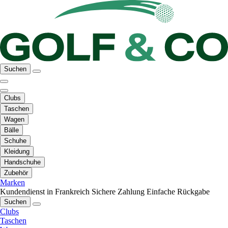
Suchen
Clubs
Taschen
Wagen
Bälle
Schuhe
Kleidung
Handschuhe
Zubehör
Marken
Kundendienst in Frankreich
Sichere Zahlung
Einfache Rückgabe
Suchen
Clubs
Taschen