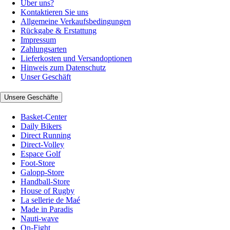
Über uns?
Kontaktieren Sie uns
Allgemeine Verkaufsbedingungen
Rückgabe & Erstattung
Impressum
Zahlungsarten
Lieferkosten und Versandoptionen
Hinweis zum Datenschutz
Unser Geschäft
Unsere Geschäfte
Basket-Center
Daily Bikers
Direct Running
Direct-Volley
Espace Golf
Foot-Store
Galopp-Store
Handball-Store
House of Rugby
La sellerie de Maé
Made in Paradis
Nauti-wave
On-Fight