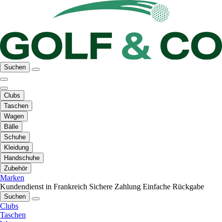
Suchen
Clubs
Taschen
Wagen
Bälle
Schuhe
Kleidung
Handschuhe
Zubehör
Marken
Kundendienst in Frankreich
Sichere Zahlung
Einfache Rückgabe
Suchen
Clubs
Taschen