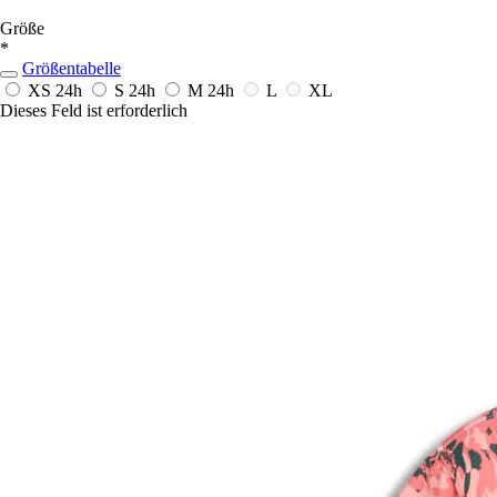
Größe
*
Größentabelle
XS
24h
S
24h
M
24h
L
XL
Dieses Feld ist erforderlich