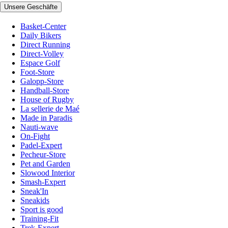
Unsere Geschäfte
Basket-Center
Daily Bikers
Direct Running
Direct-Volley
Espace Golf
Foot-Store
Galopp-Store
Handball-Store
House of Rugby
La sellerie de Maé
Made in Paradis
Nauti-wave
On-Fight
Padel-Expert
Pecheur-Store
Pet and Garden
Slowood Interior
Smash-Expert
Sneak'In
Sneakids
Sport is good
Training-Fit
Trek-Expert