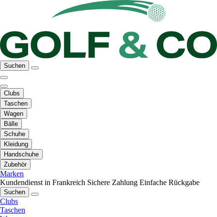
Suchen
Clubs
Taschen
Wagen
Bälle
Schuhe
Kleidung
Handschuhe
Zubehör
Marken
Kundendienst in Frankreich
Sichere Zahlung
Einfache Rückgabe
Suchen
Clubs
Taschen