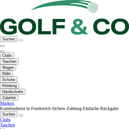
Suchen
Clubs
Taschen
Wagen
Bälle
Schuhe
Kleidung
Handschuhe
Zubehör
Marken
Kundendienst in Frankreich
Sichere Zahlung
Einfache Rückgabe
Suchen
Clubs
Taschen