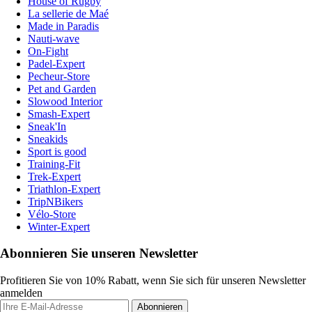
House of Rugby
La sellerie de Maé
Made in Paradis
Nauti-wave
On-Fight
Padel-Expert
Pecheur-Store
Pet and Garden
Slowood Interior
Smash-Expert
Sneak'In
Sneakids
Sport is good
Training-Fit
Trek-Expert
Triathlon-Expert
TripNBikers
Vélo-Store
Winter-Expert
Abonnieren Sie unseren Newsletter
Profitieren Sie von 10% Rabatt, wenn Sie sich für unseren Newsletter
anmelden
Abonnieren