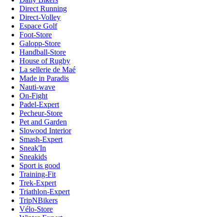
Direct Running
Direct-Volley
Espace Golf
Foot-Store
Galopp-Store
Handball-Store
House of Rugby
La sellerie de Maé
Made in Paradis
Nauti-wave
On-Fight
Padel-Expert
Pecheur-Store
Pet and Garden
Slowood Interior
Smash-Expert
Sneak'In
Sneakids
Sport is good
Training-Fit
Trek-Expert
Triathlon-Expert
TripNBikers
Vélo-Store