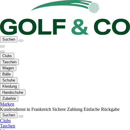
Suchen
Clubs
Taschen
Wagen
Bälle
Schuhe
Kleidung
Handschuhe
Zubehör
Marken
Kundendienst in Frankreich
Sichere Zahlung
Einfache Rückgabe
Suchen
Clubs
Taschen