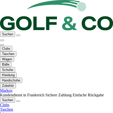
Suchen
Clubs
Taschen
Wagen
Bälle
Schuhe
Kleidung
Handschuhe
Zubehör
Marken
Kundendienst in Frankreich
Sichere Zahlung
Einfache Rückgabe
Suchen
Clubs
Taschen