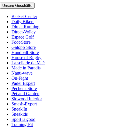
Unsere Geschäfte
Basket-Center
Daily Bikers
Direct Running
Direct-Volley
Espace Golf
Foot-Store
Galopp-Store
Handball-Store
House of Rugby
La sellerie de Maé
Made in Paradis
Nauti-wave
On-Fight
Padel-Expert
Pecheur-Store
Pet and Garden
Slowood Interior
Smash-Expert
Sneak'In
Sneakids
Sport is good
Training-Fit