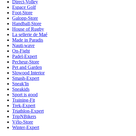
Direct-Volley
Espace Golf
Foot-Store
Galopp-Store
Handball-Store
House of Rugby
La sellerie de Maé
Made in Paradis
Nauti-wave
On-Fight
Padel-Expert
Pecheur-Store
Pet and Garden
Slowood Interior
Smash-Expert
Sneak'In
Sneakids
Sport is good
Training-Fit
Trek-Expert
Triathlon-Expert
TripNBikers
Vélo-Store
Winter-Expert