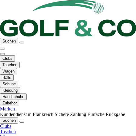
Suchen
Clubs
Taschen
Wagen
Bälle
Schuhe
Kleidung
Handschuhe
Zubehör
Marken
Kundendienst in Frankreich
Sichere Zahlung
Einfache Rückgabe
Suchen
Clubs
Taschen