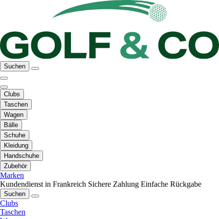
Suchen
Clubs
Taschen
Wagen
Bälle
Schuhe
Kleidung
Handschuhe
Zubehör
Marken
Kundendienst in Frankreich
Sichere Zahlung
Einfache Rückgabe
Suchen
Clubs
Taschen