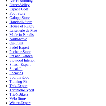
Direct Running
Direct-Volley
Espace Golf
Foot-Store
Galopp-Store
Handball-Store
House of Rugby
La sellerie de Maé
Made in Paradis
Nauti-wave
On-Fight
Padel-Expert
Pecheur-Store
Pet and Garden
Slowood Interior
Smash-Expert
Sneak'In
Sneakids
Sport is good
Training-Fit
Trek-Expert
Triathlon-Expert
TripNBikers
Vélo-Store
Winter-Expert